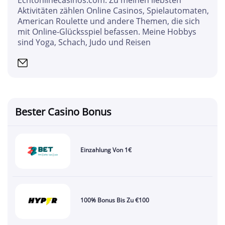
Echtonlinecasinos.com. Zu meinen liebsten
Aktivitäten zählen Online Casinos, Spielautomaten,
American Roulette und andere Themen, die sich
mit Online-Glücksspiel befassen. Meine Hobbys
sind Yoga, Schach, Judo und Reisen
Bester Casino Bonus
Einzahlung Von 1€
100% Bonus Bis Zu €100