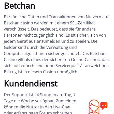
Betchan
Persönliche Daten und Transaktionen von Nutzern auf
Betchan casino werden mit einem SSL-Zertifikat
verschlüsselt. Das bedeutet, dass sie für andere
Personen nicht zugänglich sind. Es ist sicher, sich von
jedem Gerät aus anzumelden und zu spielen. Die
Gelder sind durch die Verwaltung und
Computeralgorithmen sicher geschützt. Das Betchan-
Casino gilt als eines der sichersten Online-Casinos, das
sich auch durch eine hohe Servicequalität auszeichnet.
Betrug ist in diesem Casino unmöglich.
Kundendienst
Der Support ist 24 Stunden am Tag, 7
Tage die Woche verfügbar. Zum einen
können die Nutzer in den Live-Chat
oder erfahrungen Forum schreiben,