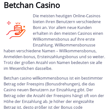
Betchan Casino
Die meisten heutigen Online-Casinos
bieten ihren Benutzern verschiedene
Boni an. Vor allem neue Kunden
erhalten in den meisten Casinos einen
Willkommensbonus auf ihre erste
Einzahlung. Willkommensbonusse
haben verschiedene Namen – Willkommensbonus,
Anmelden-bonus, Ersteinzahlungsbonus und so weiter.
Trotz der großen Anzahl von Namen bedeuten sie alle
im Wesentlichen dasselbe.
Betchan casino willkommensbonus ist ein bestimmter
Betrag oder Freespins (Bonusdrehungen), die das
Casino neuen Benutzern zur Einzahlung gibt. Der
Betrag oder die Anzahl der Freespins hängt oft von der
Höhe der Einzahlung ab. Je höher der eingezahlte
Betrag ist, desto größer ist der Bonus code