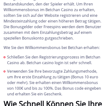
Bestandskunden, den der Spieler erhält. Um Ihren
Willkommensbonus im Betchan Casino zu erhalten,
sollten Sie sich auf der Website registrieren und eine
Mindesteinzahlung oder einen höheren Betrag tätigen.
Die Bonusgelder oder Freespins werden dem Benutzer
zusammen mit dem Einzahlungsbetrag auf einem
speziellen Bonuskonto gutgeschrieben.
Wie Sie den Willkommensbonus bei Betchan erhalten:
Schließen Sie den Registrierungsprozess im Betchan
Casino ab. Betchan casino login ist sehr schnell.
Verwenden Sie Ihre bevorzugte Zahlungsmethode,
um Ihre erste Einzahlung zu tätigen (Bonus 10 euro
oder mehr). Sie erhalten einen Willkommensbonus
von 100€ und bis zu 100%. Das Bonus code eingeben
und erhalten Sie ein Geschenk.
Wie Schnell Können Sie Ihre