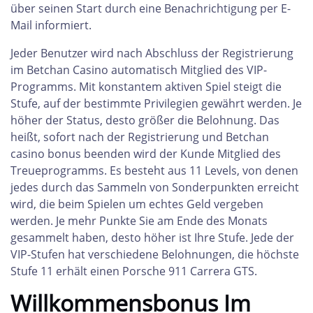
über seinen Start durch eine Benachrichtigung per E-
Mail informiert.
Jeder Benutzer wird nach Abschluss der Registrierung
im Betchan Casino automatisch Mitglied des VIP-
Programms. Mit konstantem aktiven Spiel steigt die
Stufe, auf der bestimmte Privilegien gewährt werden. Je
höher der Status, desto größer die Belohnung. Das
heißt, sofort nach der Registrierung und Betchan
casino bonus beenden wird der Kunde Mitglied des
Treueprogramms. Es besteht aus 11 Levels, von denen
jedes durch das Sammeln von Sonderpunkten erreicht
wird, die beim Spielen um echtes Geld vergeben
werden. Je mehr Punkte Sie am Ende des Monats
gesammelt haben, desto höher ist Ihre Stufe. Jede der
VIP-Stufen hat verschiedene Belohnungen, die höchste
Stufe 11 erhält einen Porsche 911 Carrera GTS.
Willkommensbonus Im