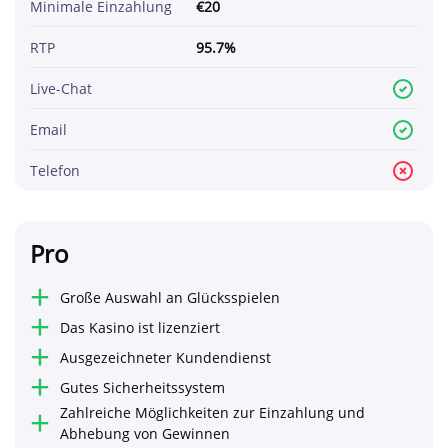
Minimale Einzahlung
€20
RTP
95.7%
Live-Chat
Email
Telefon
Pro
+
Große Auswahl an Glücksspielen
+
Das Kasino ist lizenziert
+
Ausgezeichneter Kundendienst
+
Gutes Sicherheitssystem
+
Zahlreiche Möglichkeiten zur Einzahlung und
Abhebung von Gewinnen