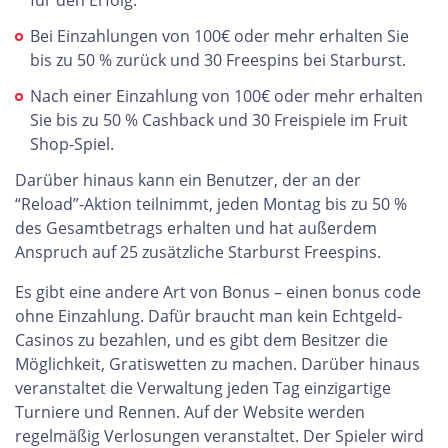
für den Erfolg.
Bei Einzahlungen von 100€ oder mehr erhalten Sie
bis zu 50 % zurück und 30 Freespins bei Starburst.
Nach einer Einzahlung von 100€ oder mehr erhalten
Sie bis zu 50 % Cashback und 30 Freispiele im Fruit
Shop-Spiel.
Darüber hinaus kann ein Benutzer, der an der
“Reload”-Aktion teilnimmt, jeden Montag bis zu 50 %
des Gesamtbetrags erhalten und hat außerdem
Anspruch auf 25 zusätzliche Starburst Freespins.
Es gibt eine andere Art von Bonus – einen bonus code
ohne Einzahlung. Dafür braucht man kein Echtgeld-
Casinos zu bezahlen, und es gibt dem Besitzer die
Möglichkeit, Gratiswetten zu machen. Darüber hinaus
veranstaltet die Verwaltung jeden Tag einzigartige
Turniere und Rennen. Auf der Website werden
regelmäßig Verlosungen veranstaltet. Der Spieler wird