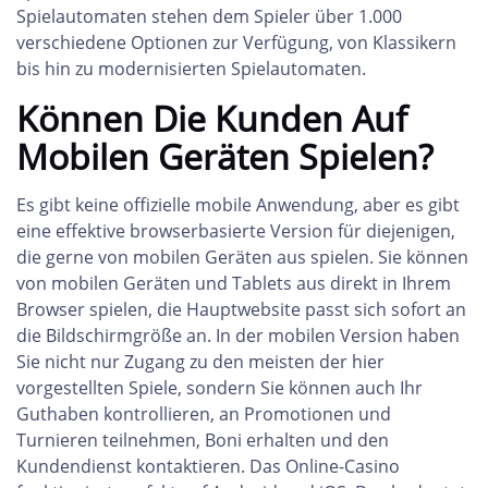
Spielautomaten stehen dem Spieler über 1.000
verschiedene Optionen zur Verfügung, von Klassikern
bis hin zu modernisierten Spielautomaten.
Können Die Kunden Auf
Mobilen Geräten Spielen?
Es gibt keine offizielle mobile Anwendung, aber es gibt
eine effektive browserbasierte Version für diejenigen,
die gerne von mobilen Geräten aus spielen. Sie können
von mobilen Geräten und Tablets aus direkt in Ihrem
Browser spielen, die Hauptwebsite passt sich sofort an
die Bildschirmgröße an. In der mobilen Version haben
Sie nicht nur Zugang zu den meisten der hier
vorgestellten Spiele, sondern Sie können auch Ihr
Guthaben kontrollieren, an Promotionen und
Turnieren teilnehmen, Boni erhalten und den
Kundendienst kontaktieren. Das Online-Casino