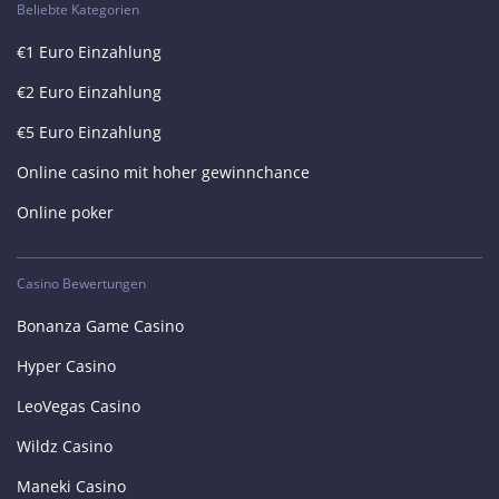
Beliebte Kategorien
€1 Euro Einzahlung
€2 Euro Einzahlung
€5 Euro Einzahlung
Online casino mit hoher gewinnchance
Online poker
Casino Bewertungen
Bonanza Game Casino
Hyper Casino
LeoVegas Casino
Wildz Casino
Maneki Casino