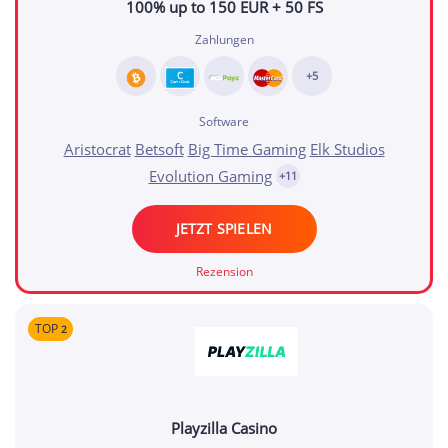
100% up to 150 EUR + 50 FS
Zahlungen
+5
Software
Aristocrat
Betsoft
Big Time Gaming
Elk Studios
Evolution Gaming
+11
JETZT SPIELEN
Rezension
TOP
2
Playzilla Casino