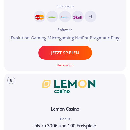
Zahlungen
+1
Software
Evolution Gaming
Microgaming
NetEnt
Pragmatic Play
JETZT SPIELEN
Rezension
8
Lemon Casino
Bonus
bis zu 300€ und 100 Freispiele