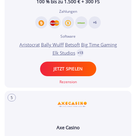
100 % bis zu 1.500 € + 300 FS
Zahlungen
+6
Software
Aristocrat
Bally Wulff
Betsoft
Big Time Gaming
Elk Studios
+13
JETZT SPIELEN
Rezension
5
Axe Casino