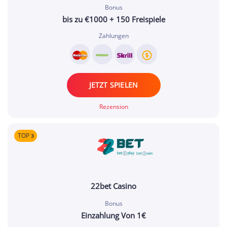
Bonus
bis zu €1000 + 150 Freispiele
Zahlungen
JETZT SPIELEN
Rezension
TOP
3
22bet Casino
Bonus
Einzahlung Von 1€