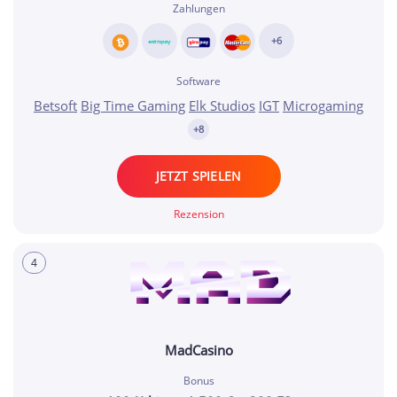
Zahlungen
+6
Software
Betsoft
Big Time Gaming
Elk Studios
IGT
Microgaming
+8
JETZT SPIELEN
Rezension
4
MadCasino
Bonus