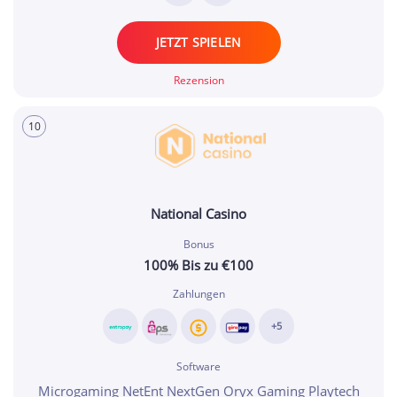
JETZT SPIELEN
Rezension
10
National Casino
Bonus
100% Bis zu €100
Zahlungen
+5
Software
Microgaming
NetEnt
NextGen
Oryx Gaming
Playtech