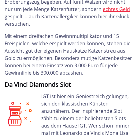
Eroberungszug begeben. Auf fünft Walzen wird nicht
nur um jede Menge Katzenfutter, sondern
echtes Geld
gespielt, – auch Kartenallergiker können hier ihr Glück
versuchen.
Mit einem dreifachen Gewinnmultiplikator und 15
Freispielen, welche erspielt werden können, stehen die
Aussicht gut der eigenen Hauskatze Katzenstreu aus
Gold zu ermöglichen. Besonders mutige Katzenbesitzer
können bei einem Einsatz von 3.000 Euro für jede
Gewinnlinie bis 300.000 abcashen.
Da Vinci Diamonds Slot
IGT ist hier ein Geniestreich gelungen,
sich den klassischen Künsten
anzunähern. Der inspirierende Slot
zählt zu einem der beliebtesten Slots
aus dem Hause IGT. Wer schon immer
mal mit Leonardo da Vincis Mona Lisa