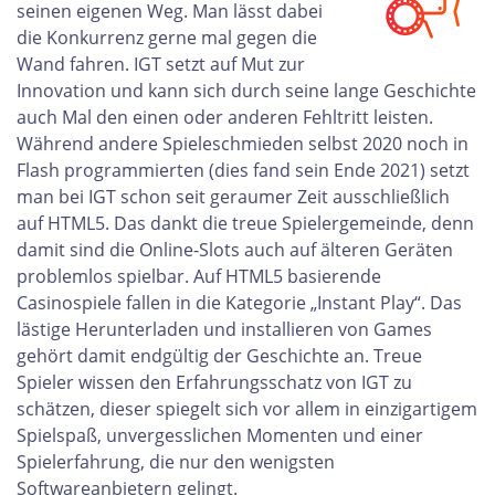
seinen eigenen Weg. Man lässt dabei
die Konkurrenz gerne mal gegen die
Wand fahren. IGT setzt auf Mut zur
Innovation und kann sich durch seine lange Geschichte
auch Mal den einen oder anderen Fehltritt leisten.
Während andere Spieleschmieden selbst 2020 noch in
Flash programmierten (dies fand sein Ende 2021) setzt
man bei IGT schon seit geraumer Zeit ausschließlich
auf HTML5. Das dankt die treue Spielergemeinde, denn
damit sind die Online-Slots auch auf älteren Geräten
problemlos spielbar. Auf HTML5 basierende
Casinospiele fallen in die Kategorie „Instant Play“. Das
lästige Herunterladen und installieren von Games
gehört damit endgültig der Geschichte an. Treue
Spieler wissen den Erfahrungsschatz von IGT zu
schätzen, dieser spiegelt sich vor allem in einzigartigem
Spielspaß, unvergesslichen Momenten und einer
Spielerfahrung, die nur den wenigsten
Softwareanbietern gelingt.