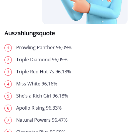
Auszahlungsquote
Prowling Panther 96,09%
Triple Diamond 96,09%
Triple Red Hot 7s 96,13%
Miss White 96,16%
She’s a Rich Girl 96,18%
Apollo Rising 96,33%
Natural Powers 96,47%
Cleopatra Plus 96,50%