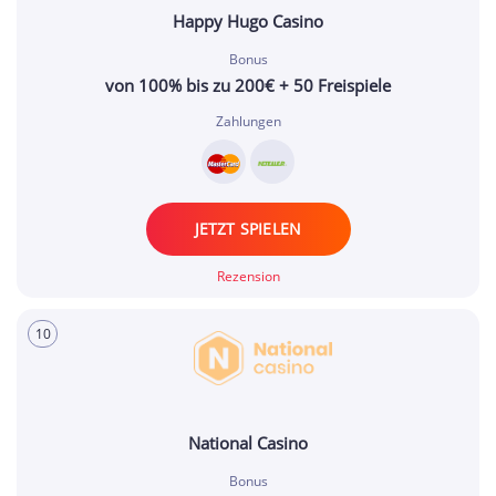
Happy Hugo Casino
Bonus
von 100% bis zu 200€ + 50 Freispiele
Zahlungen
JETZT SPIELEN
Rezension
10
National Casino
Bonus