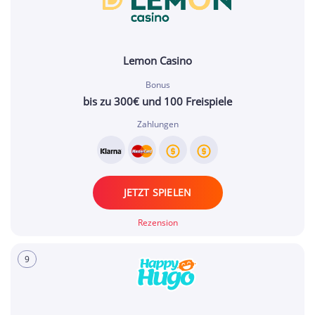
Lemon Casino
Bonus
bis zu 300€ und 100 Freispiele
Zahlungen
JETZT SPIELEN
Rezension
9