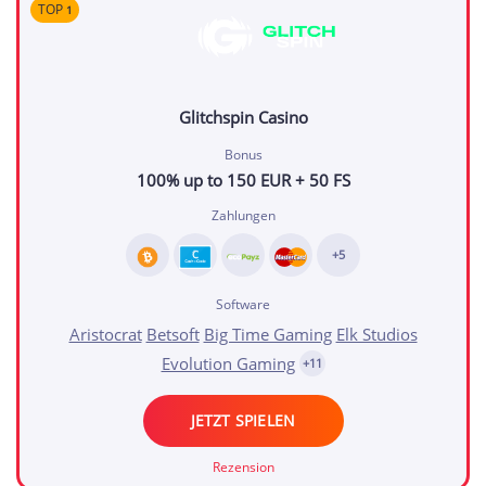
TOP
1
Glitchspin Casino
Bonus
100% up to 150 EUR + 50 FS
Zahlungen
+5
Software
Aristocrat
Betsoft
Big Time Gaming
Elk Studios
Evolution Gaming
+11
JETZT SPIELEN
Rezension