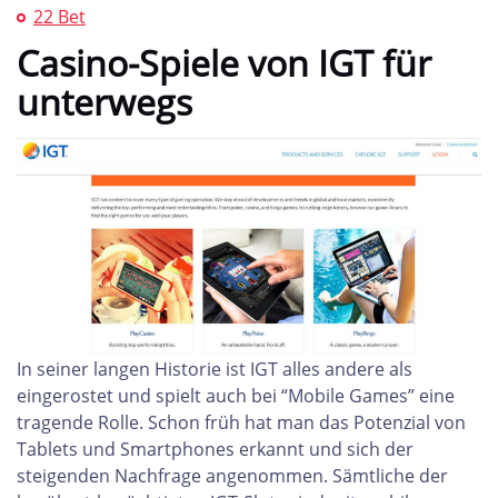
22 Bet
Casino-Spiele von IGT für
unterwegs
In seiner langen Historie ist IGT alles andere als
eingerostet und spielt auch bei “Mobile Games” eine
tragende Rolle. Schon früh hat man das Potenzial von
Tablets und Smartphones erkannt und sich der
steigenden Nachfrage angenommen. Sämtliche der