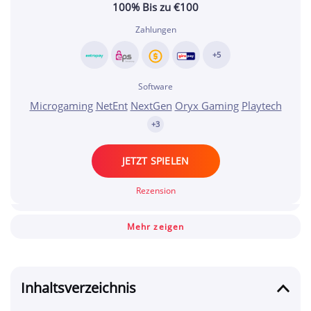
100% Bis zu €100
Zahlungen
+5
Software
Microgaming
NetEnt
NextGen
Oryx Gaming
Playtech
+3
JETZT SPIELEN
Rezension
Mehr zeigen
Inhaltsverzeichnis