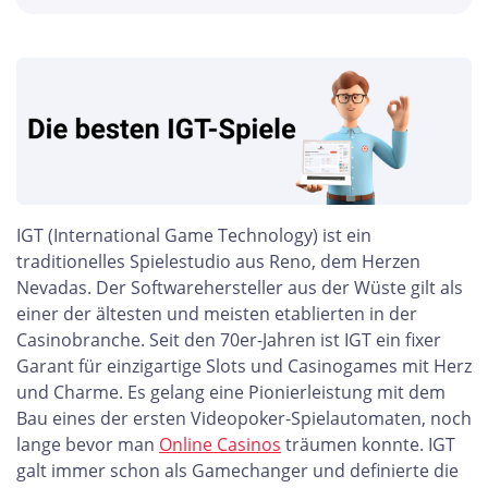
IGT (International Game Technology) ist ein
traditionelles Spielestudio aus Reno, dem Herzen
Nevadas. Der Softwarehersteller aus der Wüste gilt als
einer der ältesten und meisten etablierten in der
Casinobranche. Seit den 70er-Jahren ist IGT ein fixer
Garant für einzigartige Slots und Casinogames mit Herz
und Charme. Es gelang eine Pionierleistung mit dem
Bau eines der ersten Videopoker-Spielautomaten, noch
lange bevor man
Online Casinos
träumen konnte. IGT
galt immer schon als Gamechanger und definierte die