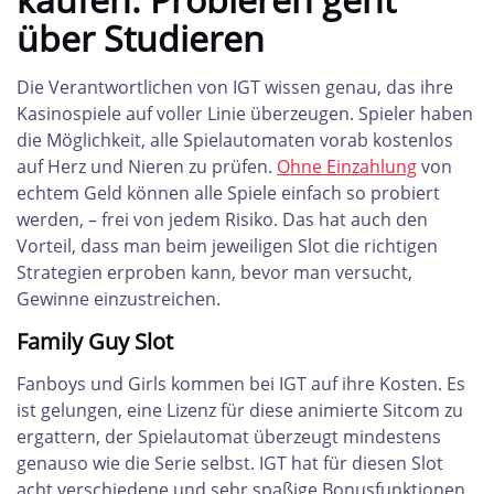
über Studieren
Die Verantwortlichen von IGT wissen genau, das ihre
Kasinospiele auf voller Linie überzeugen. Spieler haben
die Möglichkeit, alle Spielautomaten vorab kostenlos
auf Herz und Nieren zu prüfen.
Ohne Einzahlung
von
echtem Geld können alle Spiele einfach so probiert
werden, – frei von jedem Risiko. Das hat auch den
Vorteil, dass man beim jeweiligen Slot die richtigen
Strategien erproben kann, bevor man versucht,
Gewinne einzustreichen.
Family Guy Slot
Fanboys und Girls kommen bei IGT auf ihre Kosten. Es
ist gelungen, eine Lizenz für diese animierte Sitcom zu
ergattern, der Spielautomat überzeugt mindestens
genauso wie die Serie selbst. IGT hat für diesen Slot
acht verschiedene und sehr spaßige Bonusfunktionen