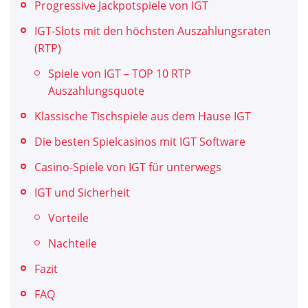
Progressive Jackpotspiele von IGT
IGT-Slots mit den höchsten Auszahlungsraten
(RTP)
Spiele von IGT – TOP 10 RTP
Auszahlungsquote
Klassische Tischspiele aus dem Hause IGT
Die besten Spielcasinos mit IGT Software
Casino-Spiele von IGT für unterwegs
IGT und Sicherheit
Vorteile
Nachteile
Fazit
FAQ