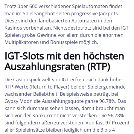
Trotz über 600 verschiedener Spielautomaten findet
man im Spieleangebot selten progressive Jackpots.
Diese sind den landbasierten Automaten in den
Kasinos vorbehalten. Nichtsdestotrotz sind bei den IGT
Spielen große Gewinne vor allem durch die enormen
Multiplikatoren und Bonusspiele möglich.
IGT-Slots mit den höchsten
Auszahlungsraten (RTP)
Die Casinospielewelt von IGT erfreut sich dank hoher
RTP-Werte (Return to Player) bei der Spielergemeinde
wachsender Beliebtheit. Beispielsweise beträgt bei
Gypsy Moon die Auszahlungsquote ganze 96,78%. Das
kann sich durchaus sehen lassen, damit braucht man
sich vor der Konkurrenz nicht verstecken. Die 96,78%
sind folgendermaßen zu verstehen: Von fast 97 Prozent
aller Spieleinsätze bleiben lediglich um die 3 bis 4