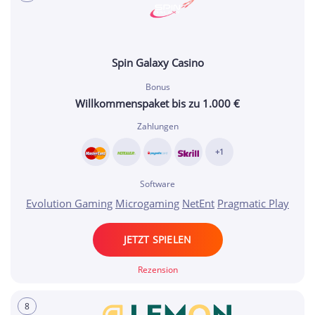
Spin Galaxy Casino
Bonus
Willkommenspaket bis zu 1.000 €
Zahlungen
+1
Software
Evolution Gaming
Microgaming
NetEnt
Pragmatic Play
JETZT SPIELEN
Rezension
8