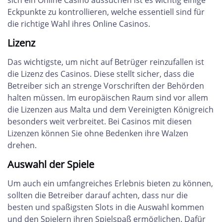
Eckpunkte zu kontrollieren, welche essentiell sind für
die richtige Wahl ihres Online Casinos.
Lizenz
Das wichtigste, um nicht auf Betrüger reinzufallen ist
die Lizenz des Casinos. Diese stellt sicher, dass die
Betreiber sich an strenge Vorschriften der Behörden
halten müssen. Im europäischen Raum sind vor allem
die Lizenzen aus Malta und dem Vereinigten Königreich
besonders weit verbreitet. Bei Casinos mit diesen
Lizenzen können Sie ohne Bedenken ihre Walzen
drehen.
Auswahl der Spiele
Um auch ein umfangreiches Erlebnis bieten zu können,
sollten die Betreiber darauf achten, dass nur die
besten und spaßigsten Slots in die Auswahl kommen
und den Spielern ihren Spielspaß ermöglichen. Dafür