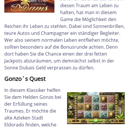
diesen Traum am Leben zu
halten, hat man in diesem
Game die Möglichkeit den
Reichen ihr Leben zu stehlen. Dabei sind Sonnenbrillen,
teure Autos und Champagner ein ständiger Begleiter.
Wer also seinem normalen Leben entfliehen möchte,
sollten besonders auf die Bonusrunde achten. Denn
dort haben Sie die Chance einen der drei fetten
Jackpots abzuräumen, um demnächst selbst in der
Sonne Dubais Geld verprassen zu dürfen.
Gonzo´s Quest
In diesem Klassiker helfen
Sie dem Helden Gonzo bei
der Erfüllung seines
Traumes. Er möchte die
alte Azteken Stadt
Eldorado finden, welche