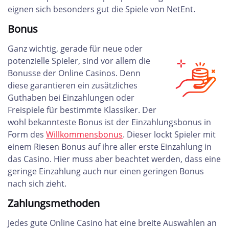
eignen sich besonders gut die Spiele von NetEnt.
Bonus
Ganz wichtig, gerade für neue oder
potenzielle Spieler, sind vor allem die
Bonusse der Online Casinos. Denn
diese garantieren ein zusätzliches
Guthaben bei Einzahlungen oder
Freispiele für bestimmte Klassiker. Der
wohl bekannteste Bonus ist der Einzahlungsbonus in
Form des
Willkommensbonus
. Dieser lockt Spieler mit
einem Riesen Bonus auf ihre aller erste Einzahlung in
das Casino. Hier muss aber beachtet werden, dass eine
geringe Einzahlung auch nur einen geringen Bonus
nach sich zieht.
Zahlungsmethoden
Jedes gute Online Casino hat eine breite Auswahlen an