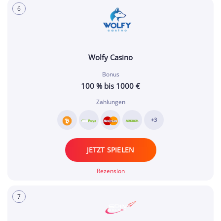
6
Wolfy Casino
Bonus
100 % bis 1000 €
Zahlungen
+3
JETZT SPIELEN
Rezension
7