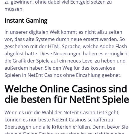
zu gewinnen, ohne dabei viel Echtgeld setzen zu
müssen.
Instant Gaming
In unserer digitalen Welt kommt es nicht allzu selten
vor, dass alte Systeme durch neue ersetzt werden. So
geschehen mit der HTML Sprache, welche Adobe Flash
abgelöst hatte. Diese Neuerungen haben es ermöglicht
die Grafik der Spiele auf ein neues Level zu heben und
außerdem haben Sie den Weg für das kostenlose
Spielen in NetEnt Casinos ohne Einzahlung geebnet.
Welche Online Casinos sind
die besten für NetEnt Spiele
Wenn es um die Wahl der NetEnt Casino Liste geht,
können es nur beste NetEnt Casinos schaffen zu
überzeugen und alle Kriterien erfüllen. Denn, bevor Sie
sich ein Online Casino aussuchen ist es wichtig einige