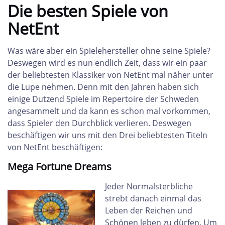
Die besten Spiele von
NetEnt
Was wäre aber ein Spielehersteller ohne seine Spiele?
Deswegen wird es nun endlich Zeit, dass wir ein paar
der beliebtesten Klassiker von NetEnt mal näher unter
die Lupe nehmen. Denn mit den Jahren haben sich
einige Dutzend Spiele im Repertoire der Schweden
angesammelt und da kann es schon mal vorkommen,
dass Spieler den Durchblick verlieren. Deswegen
beschäftigen wir uns mit den Drei beliebtesten Titeln
von NetEnt beschäftigen:
Mega Fortune Dreams
Jeder Normalsterbliche
strebt danach einmal das
Leben der Reichen und
Schönen leben zu dürfen. Um