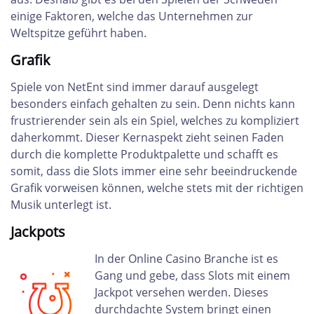
einige Faktoren, welche das Unternehmen zur
Weltspitze geführt haben.
Grafik
Spiele von NetEnt sind immer darauf ausgelegt
besonders einfach gehalten zu sein. Denn nichts kann
frustrierender sein als ein Spiel, welches zu kompliziert
daherkommt. Dieser Kernaspekt zieht seinen Faden
durch die komplette Produktpalette und schafft es
somit, dass die Slots immer eine sehr beeindruckende
Grafik vorweisen können, welche stets mit der richtigen
Musik unterlegt ist.
Jackpots
In der Online Casino Branche ist es
Gang und gebe, dass Slots mit einem
Jackpot versehen werden. Dieses
durchdachte System bringt einen