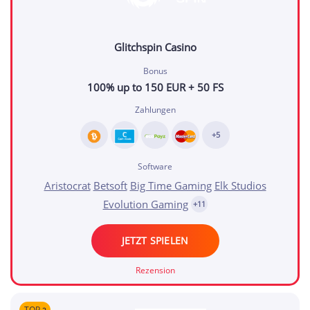
Glitchspin Casino
Bonus
100% up to 150 EUR + 50 FS
Zahlungen
+5
Software
Aristocrat
Betsoft
Big Time Gaming
Elk Studios
Evolution Gaming
+11
JETZT SPIELEN
Rezension
TOP