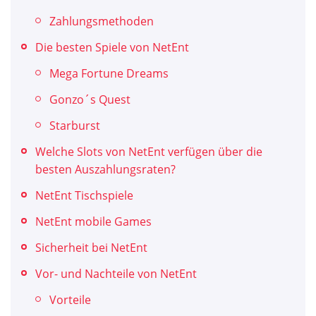
Zahlungsmethoden
Die besten Spiele von NetEnt
Mega Fortune Dreams
Gonzo´s Quest
Starburst
Welche Slots von NetEnt verfügen über die
besten Auszahlungsraten?
NetEnt Tischspiele
NetEnt mobile Games
Sicherheit bei NetEnt
Vor- und Nachteile von NetEnt
Vorteile