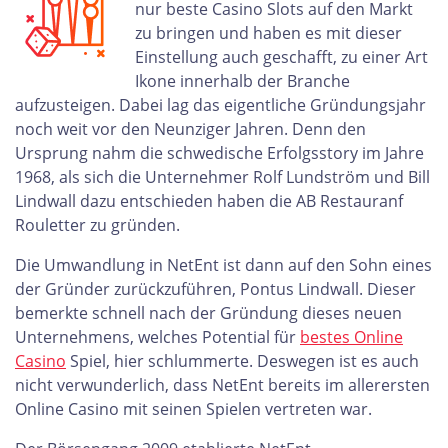
nur beste Casino Slots auf den Markt
zu bringen und haben es mit dieser
Einstellung auch geschafft, zu einer Art
Ikone innerhalb der Branche
aufzusteigen. Dabei lag das eigentliche Gründungsjahr
noch weit vor den Neunziger Jahren. Denn den
Ursprung nahm die schwedische Erfolgsstory im Jahre
1968, als sich die Unternehmer Rolf Lundström und Bill
Lindwall dazu entschieden haben die AB Restauranf
Rouletter zu gründen.
Die Umwandlung in NetEnt ist dann auf den Sohn eines
der Gründer zurückzuführen, Pontus Lindwall. Dieser
bemerkte schnell nach der Gründung dieses neuen
Unternehmens, welches Potential für
bestes Online
Casino
Spiel, hier schlummerte. Deswegen ist es auch
nicht verwunderlich, dass NetEnt bereits im allerersten
Online Casino mit seinen Spielen vertreten war.