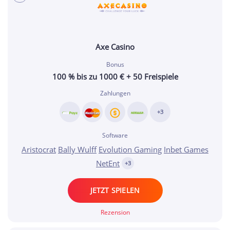
Axe Casino
Bonus
100 % bis zu 1000 € + 50 Freispiele
Zahlungen
+3
Software
Aristocrat
Bally Wulff
Evolution Gaming
Inbet Games
NetEnt
+3
JETZT SPIELEN
Rezension