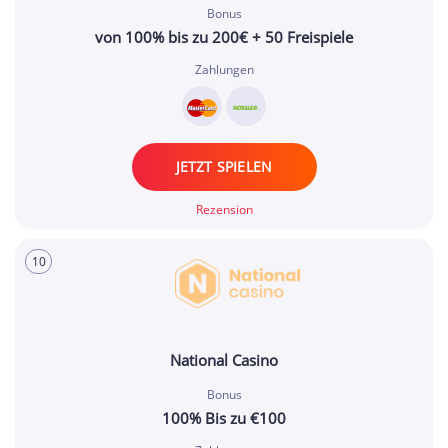
Bonus
von 100% bis zu 200€ + 50 Freispiele
Zahlungen
JETZT SPIELEN
Rezension
10
National Casino
Bonus
100% Bis zu €100