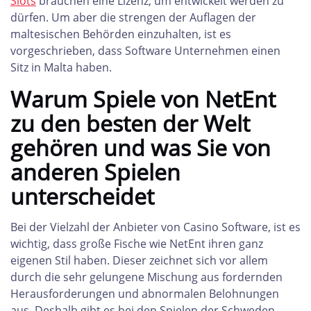
Slots
brauchen eine Lizenz, um entwickelt werden zu
dürfen. Um aber die strengen der Auflagen der
maltesischen Behörden einzuhalten, ist es
vorgeschrieben, dass Software Unternehmen einen
Sitz in Malta haben.
Warum Spiele von NetEnt
zu den besten der Welt
gehören und was Sie von
anderen Spielen
unterscheidet
Bei der Vielzahl der Anbieter von Casino Software, ist es
wichtig, dass große Fische wie NetEnt ihren ganz
eigenen Stil haben. Dieser zeichnet sich vor allem
durch die sehr gelungene Mischung aus fordernden
Herausforderungen und abnormalen Belohnungen
aus. Deshalb gibt es bei den Spielen der Schweden