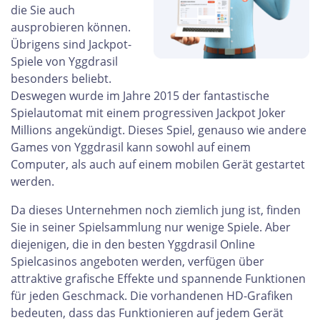
die Sie auch
ausprobieren können.
Übrigens sind Jackpot-
Spiele von Yggdrasil
besonders beliebt.
Deswegen wurde im Jahre 2015 der fantastische
Spielautomat mit einem progressiven Jackpot Joker
Millions angekündigt. Dieses Spiel, genauso wie andere
Games von Yggdrasil kann sowohl auf einem
Computer, als auch auf einem mobilen Gerät gestartet
werden.
Da dieses Unternehmen noch ziemlich jung ist, finden
Sie in seiner Spielsammlung nur wenige Spiele. Aber
diejenigen, die in den besten Yggdrasil Online
Spielcasinos angeboten werden, verfügen über
attraktive grafische Effekte und spannende Funktionen
für jeden Geschmack. Die vorhandenen HD-Grafiken
bedeuten, dass das Funktionieren auf jedem Gerät