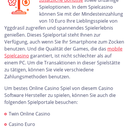
Spieloptionen. In dem Spielcasino
können Sie mit der Mindesteinzahlung
von 10 Euro Ihre Lieblingsspiele von
Yggdrasil zugreifen und spannendes Spielerlebnis
genießen. Dieses Spielportal steht Ihnen zur
Verfügung, auch wenn Sie Ihr Smartphone zum Zocken
benutzen. Und die Qualität der Games, die das
mobile
Spielcasino
garantiert, ist nicht schlechter als auf
einem PC. Um die Transaktionen in dieser Spielstätte
zu tätigen, können Sie viele verschiedene
Zahlungsmethoden benutzen.
Um bestes Online Casino Spiel von diesem Casino
Software Hersteller zu spielen, können Sie auch die
folgenden Spielportale besuchen:
Twin Online Casino
Casino Euro