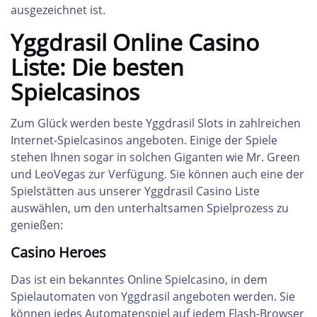
ausgezeichnet ist.
Yggdrasil Online Casino
Liste: Die besten
Spielcasinos
Zum Glück werden beste Yggdrasil Slots in zahlreichen
Internet-Spielcasinos angeboten. Einige der Spiele
stehen Ihnen sogar in solchen Giganten wie Mr. Green
und LeoVegas zur Verfügung. Sie können auch eine der
Spielstätten aus unserer Yggdrasil Casino Liste
auswählen, um den unterhaltsamen Spielprozess zu
genießen:
Casino Heroes
Das ist ein bekanntes Online Spielcasino, in dem
Spielautomaten von Yggdrasil angeboten werden. Sie
können jedes Automatenspiel auf jedem Flash-Browser