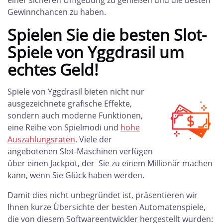
Gewinnchancen zu haben.
Spielen Sie die besten Slot-
Spiele von Yggdrasil um
echtes Geld!
Spiele von Yggdrasil bieten nicht nur
ausgezeichnete grafische Effekte,
sondern auch moderne Funktionen,
eine Reihe von Spielmodi und
hohe
Auszahlungsraten
. Viele der
angebotenen Slot-Maschinen verfügen
über einen Jackpot, der Sie zu einem Millionär machen
kann, wenn Sie Glück haben werden.
Damit dies nicht unbegründet ist, präsentieren wir
Ihnen kurze Übersichte der besten Automatenspiele,
die von diesem Softwareentwickler hergestellt wurden: