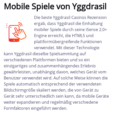
Mobile Spiele von Yggdrasil
Die beste Yggdrasil Casinos Rezension
ergab, dass Yggdrasil die Einhaltung
mobiler Spiele durch seine iSense 2.0+
Engine erreicht, die HTML5 und
plattformübergreifende Funktionen
verwendet. Mit dieser Technologie
kann Yggdrasil dieselbe Spielsammlung auf
verschiedenen Plattformen bieten und so ein
einzigartiges und zusammenhängendes Erlebnis
gewährleisten, unabhängig davon, welches Gerät vom
Benutzer verwendet wird. Auf solche Weise können die
Spiele automatisch entsprechend der verwendeten
Bildschirmgröße skaliert werden, die von Gerät zu
Gerät sehr unterschiedlich sein kann, da mobile Geräte
weiter expandieren und regelmäßig verschiedene
Formfaktoren eingeführt werden.