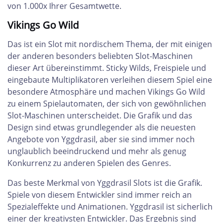
von 1.000x Ihrer Gesamtwette.
Vikings Go Wild
Das ist ein Slot mit nordischem Thema, der mit einigen
der anderen besonders beliebten Slot-Maschinen
dieser Art übereinstimmt. Sticky Wilds, Freispiele und
eingebaute Multiplikatoren verleihen diesem Spiel eine
besondere Atmosphäre und machen Vikings Go Wild
zu einem Spielautomaten, der sich von gewöhnlichen
Slot-Maschinen unterscheidet. Die Grafik und das
Design sind etwas grundlegender als die neuesten
Angebote von Yggdrasil, aber sie sind immer noch
unglaublich beeindruckend und mehr als genug
Konkurrenz zu anderen Spielen des Genres.
Das beste Merkmal von Yggdrasil Slots ist die Grafik.
Spiele von diesem Entwickler sind immer reich an
Spezialeffekte und Animationen. Yggdrasil ist sicherlich
einer der kreativsten Entwickler. Das Ergebnis sind