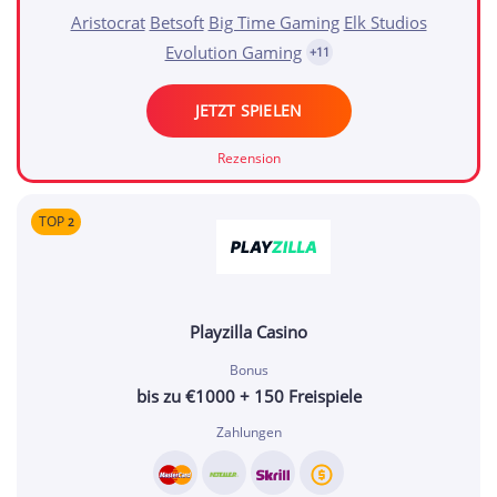
Aristocrat
Betsoft
Big Time Gaming
Elk Studios
Evolution Gaming
+11
JETZT SPIELEN
Rezension
TOP
2
Playzilla Casino
Bonus
bis zu €1000 + 150 Freispiele
Zahlungen