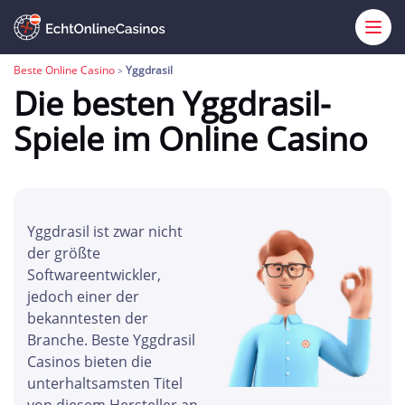
Beste Online Casino
Yggdrasil
>
Die besten Yggdrasil-
Spiele im Online Casino
Yggdrasil ist zwar nicht
der größte
Softwareentwickler,
jedoch einer der
bekanntesten der
Branche. Beste Yggdrasil
Casinos bieten die
unterhaltsamsten Titel