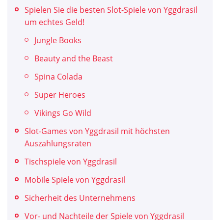
Spielen Sie die besten Slot-Spiele von Yggdrasil
um echtes Geld!
Jungle Books
Beauty and the Beast
Spina Colada
Super Heroes
Vikings Go Wild
Slot-Games von Yggdrasil mit höchsten
Auszahlungsraten
Tischspiele von Yggdrasil
Mobile Spiele von Yggdrasil
Sicherheit des Unternehmens
Vor- und Nachteile der Spiele von Yggdrasil