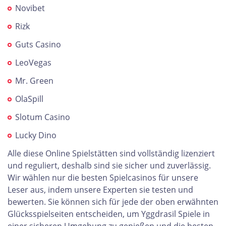
Novibet
Rizk
Guts Casino
LeoVegas
Mr. Green
OlaSpill
Slotum Casino
Lucky Dino
Alle diese Online Spielstätten sind vollständig lizenziert
und reguliert, deshalb sind sie sicher und zuverlässig.
Wir wählen nur die besten Spielcasinos für unsere
Leser aus, indem unsere Experten sie testen und
bewerten. Sie können sich für jede der oben erwähnten
Glücksspielseiten entscheiden, um Yggdrasil Spiele in
einer sicheren Umgebung zu genießen und die besten