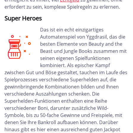
erfordert zu sein, komplexe Spielregeln zu erlernen.
Super Heroes
Das ist ein echt einzigartiges
Automatenspiel von Yggdrasil, das die
besten Elemente von Beauty and the
Beast und Jungle Books zusammen mit
seinen eigenen Spielfunktionen
kombiniert. Als epischer Kampf
zwischen Gut und Böse gestaltet, tauchen im Laufe des
Spielprozesses verschiedene Superhelden auf, die
gewinnbringende Kombinationen bilden und Ihnen
verschiedene Auszahlungen schenken. Die
Superhelden-Funktionen enthalten eine Reihe
verschiedener Boni, darunter zusätzliche Wild-
Symbole, bis zu 50-fache Gewinne und Freispiele, mit
denen Sie Ihre Bankroll aufbauen können. Darüber
hinaus gibt es hier einen ausreichend guten Jackpot