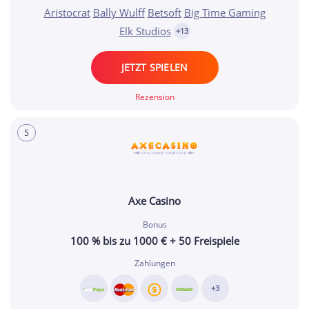
Aristocrat
Bally Wulff
Betsoft
Big Time Gaming
Elk Studios
+13
JETZT SPIELEN
Rezension
5
Axe Casino
Bonus
100 % bis zu 1000 € + 50 Freispiele
Zahlungen
+3