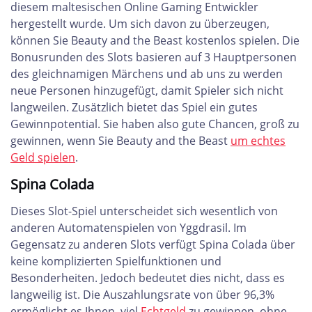
diesem maltesischen Online Gaming Entwickler
hergestellt wurde. Um sich davon zu überzeugen,
können Sie Beauty and the Beast kostenlos spielen. Die
Bonusrunden des Slots basieren auf 3 Hauptpersonen
des gleichnamigen Märchens und ab uns zu werden
neue Personen hinzugefügt, damit Spieler sich nicht
langweilen. Zusätzlich bietet das Spiel ein gutes
Gewinnpotential. Sie haben also gute Chancen, groß zu
gewinnen, wenn Sie Beauty and the Beast
um echtes
Geld spielen
.
Spina Colada
Dieses Slot-Spiel unterscheidet sich wesentlich von
anderen Automatenspielen von Yggdrasil. Im
Gegensatz zu anderen Slots verfügt Spina Colada über
keine komplizierten Spielfunktionen und
Besonderheiten. Jedoch bedeutet dies nicht, dass es
langweilig ist. Die Auszahlungsrate von über 96,3%
ermöglicht es Ihnen, viel
Echtgeld
zu gewinnen, ohne