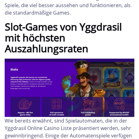
Spiele, die viel besser aussehen und funktionieren, als
die standardmäßige Games.
Slot-Games von Yggdrasil
mit höchsten
Auszahlungsraten
Wie bereits erwähnt, sind Spielautomaten, die in der
Yggdrasil Online Casino Liste präsentiert werden, sehr
gewinnbringend. Einige der Automatenspiele verfügen