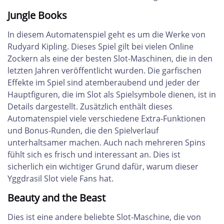
Jungle Books
In diesem Automatenspiel geht es um die Werke von
Rudyard Kipling. Dieses Spiel gilt bei vielen Online
Zockern als eine der besten Slot-Maschinen, die in den
letzten Jahren veröffentlicht wurden. Die garfischen
Effekte im Spiel sind atemberaubend und jeder der
Hauptfiguren, die im Slot als Spielsymbole dienen, ist in
Details dargestellt. Zusätzlich enthält dieses
Automatenspiel viele verschiedene Extra-Funktionen
und Bonus-Runden, die den Spielverlauf
unterhaltsamer machen. Auch nach mehreren Spins
fühlt sich es frisch und interessant an. Dies ist
sicherlich ein wichtiger Grund dafür, warum dieser
Yggdrasil Slot viele Fans hat.
Beauty and the Beast
Dies ist eine andere beliebte Slot-Maschine, die von