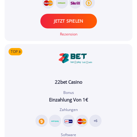
JETZT SPIELEN
Rezension
TOP
3
22bet Casino
Bonus
Einzahlung Von 1€
Zahlungen
+6
Software