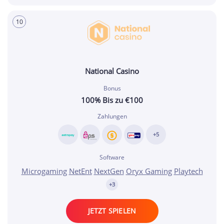
10
National Casino
Bonus
100% Bis zu €100
Zahlungen
+5
Software
Microgaming
NetEnt
NextGen
Oryx Gaming
Playtech
+3
JETZT SPIELEN