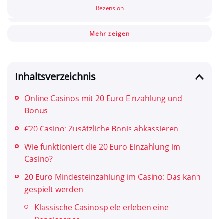
Rezension
Mehr zeigen
Inhaltsverzeichnis
Online Casinos mit 20 Euro Einzahlung und
Bonus
€20 Casino: Zusätzliche Bonis abkassieren
Wie funktioniert die 20 Euro Einzahlung im
Casino?
20 Euro Mindesteinzahlung im Casino: Das kann
gespielt werden
Klassische Casinospiele erleben eine