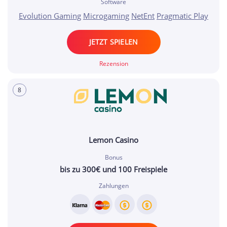
Software
Evolution Gaming
Microgaming
NetEnt
Pragmatic Play
JETZT SPIELEN
Rezension
8
Lemon Casino
Bonus
bis zu 300€ und 100 Freispiele
Zahlungen