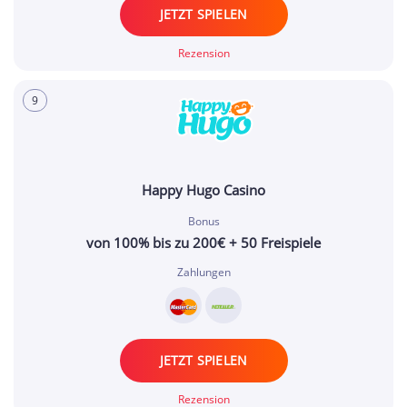
JETZT SPIELEN
Rezension
9
Happy Hugo Casino
Bonus
von 100% bis zu 200€ + 50 Freispiele
Zahlungen
JETZT SPIELEN
Rezension