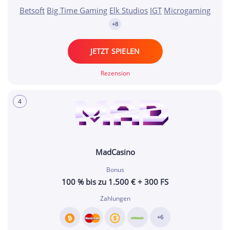
Betsoft
Big Time Gaming
Elk Studios
IGT
Microgaming
+8
JETZT SPIELEN
Rezension
4
MadCasino
Bonus
100 % bis zu 1.500 € + 300 FS
Zahlungen
+6