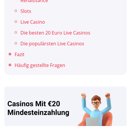
Renaissance
Slots
Live Casino
Die besten 20 Euro Live Casinos
Die populärsten Live Casinos
Fazit
Häufig gestellte Fragen