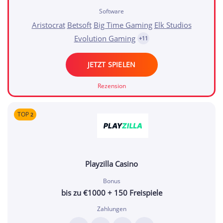
Software
Aristocrat
Betsoft
Big Time Gaming
Elk Studios
Evolution Gaming
+11
JETZT SPIELEN
Rezension
TOP
2
Playzilla Casino
Bonus
bis zu €1000 + 150 Freispiele
Zahlungen