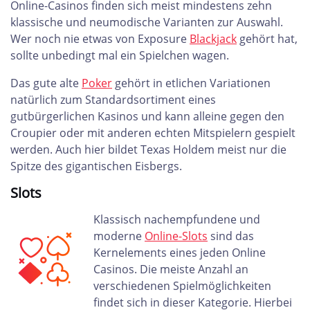
Online-Casinos finden sich meist mindestens zehn
klassische und neumodische Varianten zur Auswahl.
Wer noch nie etwas von Exposure
Blackjack
gehört hat,
sollte unbedingt mal ein Spielchen wagen.
Das gute alte
Poker
gehört in etlichen Variationen
natürlich zum Standardsortiment eines
gutbürgerlichen Kasinos und kann alleine gegen den
Croupier oder mit anderen echten Mitspielern gespielt
werden. Auch hier bildet Texas Holdem meist nur die
Spitze des gigantischen Eisbergs.
Slots
Klassisch nachempfundene und
moderne
Online-Slots
sind das
Kernelements eines jeden Online
Casinos. Die meiste Anzahl an
verschiedenen Spielmöglichkeiten
findet sich in dieser Kategorie. Hierbei