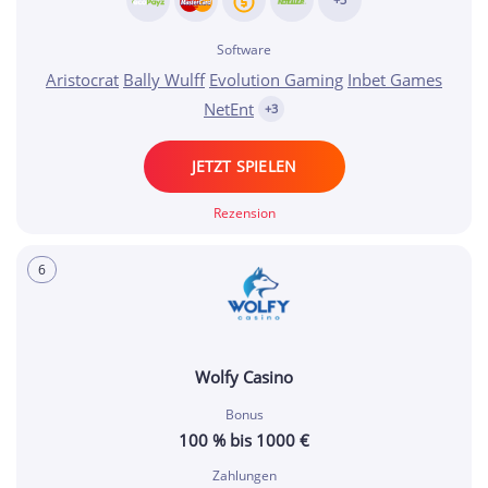
Software
Aristocrat
Bally Wulff
Evolution Gaming
Inbet Games
NetEnt
+3
JETZT SPIELEN
Rezension
6
Wolfy Casino
Bonus
100 % bis 1000 €
Zahlungen