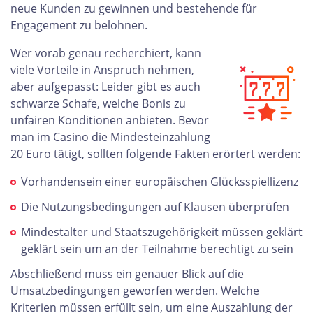
neue Kunden zu gewinnen und bestehende für
Engagement zu belohnen.
Wer vorab genau recherchiert, kann
viele Vorteile in Anspruch nehmen,
aber aufgepasst: Leider gibt es auch
schwarze Schafe, welche Bonis zu
unfairen Konditionen anbieten. Bevor
man im Casino die Mindesteinzahlung
20 Euro tätigt, sollten folgende Fakten erörtert werden:
Vorhandensein einer europäischen Glücksspiellizenz
Die Nutzungsbedingungen auf Klausen überprüfen
Mindestalter und Staatszugehörigkeit müssen geklärt
geklärt sein um an der Teilnahme berechtigt zu sein
Abschließend muss ein genauer Blick auf die
Umsatzbedingungen geworfen werden. Welche
Kriterien müssen erfüllt sein, um eine Auszahlung der