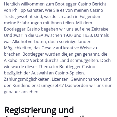
Herzlich willkommen zum Bootlegger Casino Bericht
von Philipp Ganster. Wie Sie es von meinen Casino
Tests gewohnt sind, werde ich auch in Folgendem
meine Erfahrungen mit Ihnen teilen. Mit dem
Bootlegger Casino begeben wir uns auf eine Zeitreise.
Und zwar in die USA zwischen 1920 und 1933. Damals
war Alkohol verboten, doch so einige fanden
Möglichkeiten, das Gesetz auf kreative Weise zu
brechen. Bootlegger wurden diejenigen genannt, die
Alkohol trotz Verbot durchs Land schmuggelten. Doch
wie wurde dieses Thema im Bootlegger Casino
bezüglich der Auswahl an Casino-Spielen,
Zahlungsmöglichkeiten, Lizenzen, Gewinnchancen und
den Kundendienst umgesetzt? Das werden wir uns nun
genauer ansehen.
Registrierung und