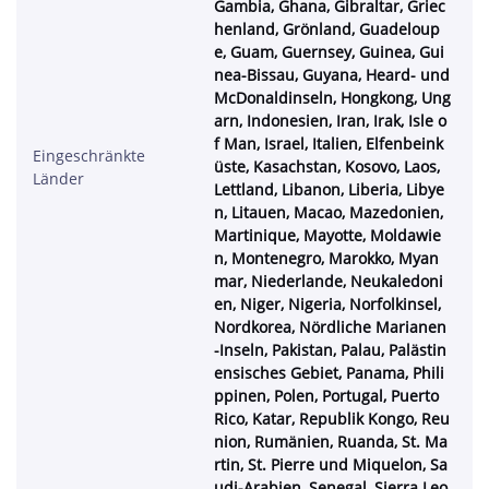
Gambia, Ghana, Gibraltar, Griec
henland, Grönland, Guadeloup
e, Guam, Guernsey, Guinea, Gui
nea-Bissau, Guyana, Heard- und
McDonaldinseln, Hongkong, Ung
arn, Indonesien, Iran, Irak, Isle o
f Man, Israel, Italien, Elfenbeink
Eingeschränkte
üste, Kasachstan, Kosovo, Laos,
Länder
Lettland, Libanon, Liberia, Libye
n, Litauen, Macao, Mazedonien,
Martinique, Mayotte, Moldawie
n, Montenegro, Marokko, Myan
mar, Niederlande, Neukaledoni
en, Niger, Nigeria, Norfolkinsel,
Nordkorea, Nördliche Marianen
-Inseln, Pakistan, Palau, Palästin
ensisches Gebiet, Panama, Phili
ppinen, Polen, Portugal, Puerto
Rico, Katar, Republik Kongo, Reu
nion, Rumänien, Ruanda, St. Ma
rtin, St. Pierre und Miquelon, Sa
udi-Arabien, Senegal, Sierra Leo