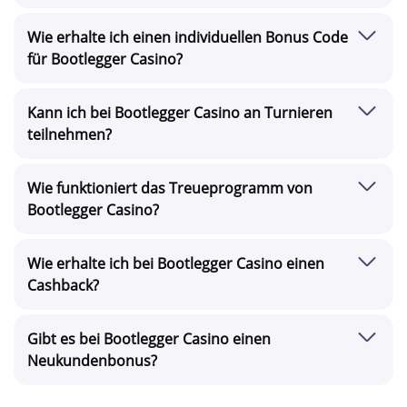
Wie erhalte ich einen individuellen Bonus Code
für Bootlegger Casino?
Kann ich bei Bootlegger Casino an Turnieren
teilnehmen?
Wie funktioniert das Treueprogramm von
Bootlegger Casino?
Wie erhalte ich bei Bootlegger Casino einen
Cashback?
Gibt es bei Bootlegger Casino einen
Neukundenbonus?