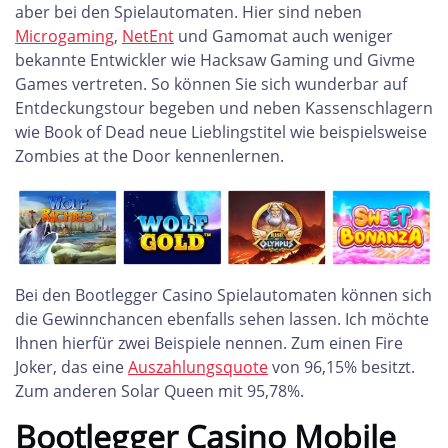
aber bei den Spielautomaten. Hier sind neben
Microgaming
,
NetEnt
und Gamomat auch weniger
bekannte Entwickler wie Hacksaw Gaming und Givme
Games vertreten. So können Sie sich wunderbar auf
Entdeckungstour begeben und neben Kassenschlagern
wie Book of Dead neue Lieblingstitel wie beispielsweise
Zombies at the Door kennenlernen.
Bei den Bootlegger Casino Spielautomaten können sich
die Gewinnchancen ebenfalls sehen lassen. Ich möchte
Ihnen hierfür zwei Beispiele nennen. Zum einen Fire
Joker, das eine
Auszahlungsquote
von 96,15% besitzt.
Zum anderen Solar Queen mit 95,78%.
Bootlegger Casino Mobile