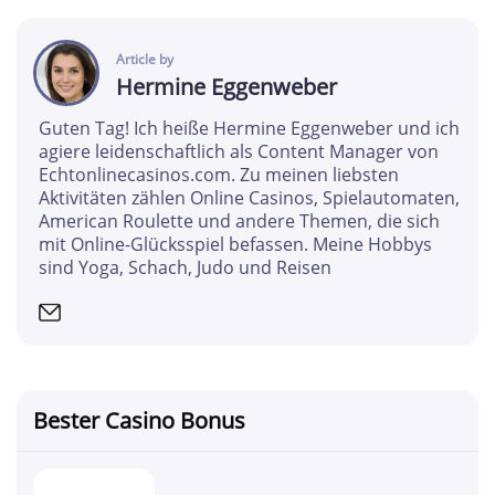
Article by
Hermine
Eggenweber
Guten Tag! Ich heiße Hermine Eggenweber und ich
agiere leidenschaftlich als Content Manager von
Echtonlinecasinos.com. Zu meinen liebsten
Aktivitäten zählen Online Casinos, Spielautomaten,
American Roulette und andere Themen, die sich
mit Online-Glücksspiel befassen. Meine Hobbys
sind Yoga, Schach, Judo und Reisen
Bester Casino Bonus