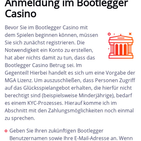
Anmeldung im Bootlegger
Casino
Bevor Sie im Bootlegger Casino mit
dem Spielen beginnen können, müssen
Sie sich zunächst registrieren. Die
Notwendigkeit ein Konto zu erstellen,
hat aber nichts damit zu tun, dass das
Bootlegger Casino Betrug sei. Im
Gegenteil! Hierbei handelt es sich um eine Vorgabe der
MGA Lizenz. Um auszuschließen, dass Personen Zugriff
auf das Glücksspielangebot erhalten, die hierfür nicht
berechtigt sind (beispielsweise Minderjährige), bedarf
es einem KYC-Prozesses. Hierauf komme ich im
Abschnitt mit den Zahlungsmöglichkeiten noch einmal
zu sprechen.
Geben Sie Ihren zukünftigen Bootlegger
Benutzernamen sowie Ihre E-Mail-Adresse an. Wenn