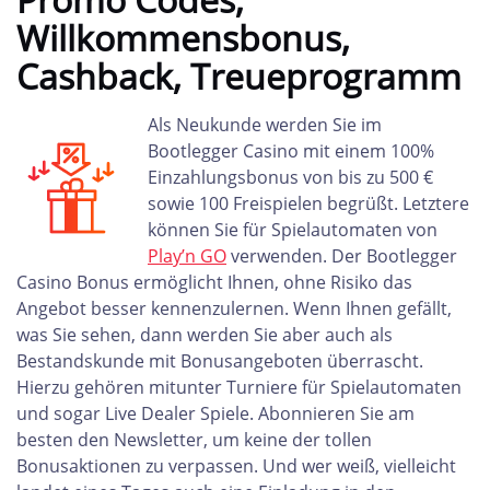
Willkommensbonus,
Cashback, Treueprogramm
Als Neukunde werden Sie im
Bootlegger Casino mit einem 100%
Einzahlungsbonus von bis zu 500 €
sowie 100 Freispielen begrüßt. Letztere
können Sie für Spielautomaten von
Play’n GO
verwenden. Der Bootlegger
Casino Bonus ermöglicht Ihnen, ohne Risiko das
Angebot besser kennenzulernen. Wenn Ihnen gefällt,
was Sie sehen, dann werden Sie aber auch als
Bestandskunde mit Bonusangeboten überrascht.
Hierzu gehören mitunter Turniere für Spielautomaten
und sogar Live Dealer Spiele. Abonnieren Sie am
besten den Newsletter, um keine der tollen
Bonusaktionen zu verpassen. Und wer weiß, vielleicht