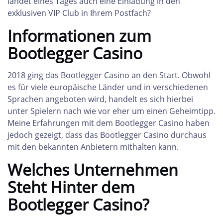
landet eines Tages auch eine Einladung in den
exklusiven VIP Club in Ihrem Postfach?
Informationen zum
Bootlegger Casino
2018 ging das Bootlegger Casino an den Start. Obwohl
es für viele europäische Länder und in verschiedenen
Sprachen angeboten wird, handelt es sich hierbei
unter Spielern nach wie vor eher um einen Geheimtipp.
Meine Erfahrungen mit dem Bootlegger Casino haben
jedoch gezeigt, dass das Bootlegger Casino durchaus
mit den bekannten Anbietern mithalten kann.
Welches Unternehmen
Steht Hinter dem
Bootlegger Casino?