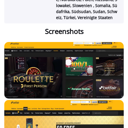
lowakei, Slowenien , Somalia, Sü
dafrika, Südsudan, Sudan, Schw
eiz, Türkei, Vereinigte Staaten
Screenshots