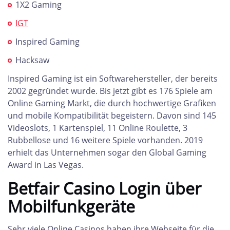
1X2 Gaming
IGT
Inspired Gaming
Hacksaw
Inspired Gaming ist ein Softwarehersteller, der bereits
2002 gegründet wurde. Bis jetzt gibt es 176 Spiele am
Online Gaming Markt, die durch hochwertige Grafiken
und mobile Kompatibilität begeistern. Davon sind 145
Videoslots, 1 Kartenspiel, 11 Online Roulette, 3
Rubbellose und 16 weitere Spiele vorhanden. 2019
erhielt das Unternehmen sogar den Global Gaming
Award in Las Vegas.
Betfair Casino Login über
Mobilfunkgeräte
Sehr viele Online Casinos haben ihre Webseite für die