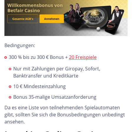
Bedingungen:
300 % bis zu 300 € Bonus +
20 Freispiele
Nur mit Zahlungen per Giropay, Sofort,
Banktransfer und Kreditkarte
10 € Mindesteinzahlung
Bonus 35-malige Umsatzanforderung
Da es eine Liste von teilnehmenden Spielautomaten
gibt, sollten Sie sich die Bonusbedingungen unbedingt
ansehen.