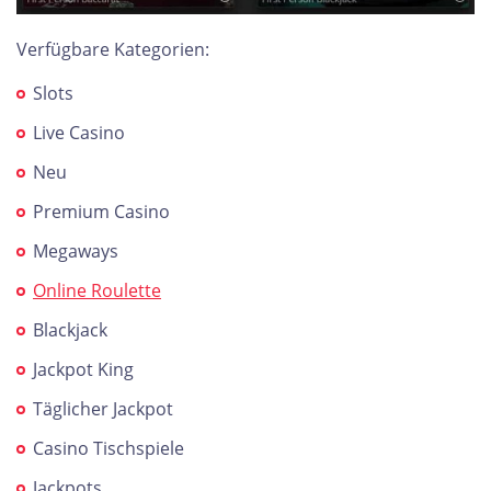
Verfügbare Kategorien:
Slots
Live Casino
Neu
Premium Casino
Megaways
Online Roulette
Blackjack
Jackpot King
Täglicher Jackpot
Casino Tischspiele
Jackpots