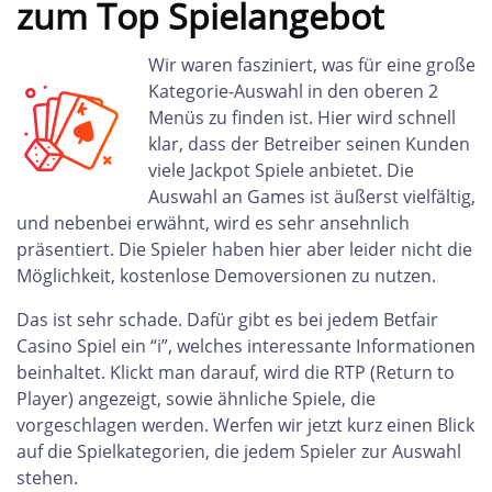
zum Top Spielangebot
Wir waren fasziniert, was für eine große
Kategorie-Auswahl in den oberen 2
Menüs zu finden ist. Hier wird schnell
klar, dass der Betreiber seinen Kunden
viele Jackpot Spiele anbietet. Die
Auswahl an Games ist äußerst vielfältig,
und nebenbei erwähnt, wird es sehr ansehnlich
präsentiert. Die Spieler haben hier aber leider nicht die
Möglichkeit, kostenlose Demoversionen zu nutzen.
Das ist sehr schade. Dafür gibt es bei jedem Betfair
Casino Spiel ein “i”, welches interessante Informationen
beinhaltet. Klickt man darauf, wird die RTP (Return to
Player) angezeigt, sowie ähnliche Spiele, die
vorgeschlagen werden. Werfen wir jetzt kurz einen Blick
auf die Spielkategorien, die jedem Spieler zur Auswahl
stehen.