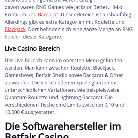
davon waren RNG Games wie Jacks or Better, Hi-Lo
Premium und
Baccarat
. Dieser Bereich ist ausbaufähig.
Allerdings gibt es extra Kategorien mit Roulette und
Blackjack
. Dort befinden sich eine ganze Menge an RNG
Spielen dieser Kategorie.
Live
Casino Bereich
Der Live Bereich kann im obersten Menü gefunden
werden. Man kann zwischen Roulette, Blackjack,
Gameshows, Betfair Studio sowie Baccarat & Other
auswählen. Die verschiedenen Spiele glänzen mit
unterschiedlichen Variationen, wie beispielsweise
Quantum Roulette und Lightning Baccarat. Die
verschiedenen Tische sind Limits zwischen 0,10 und
10.000 € ausgestattet.
Die Softwarehersteller im
Betfair Casino