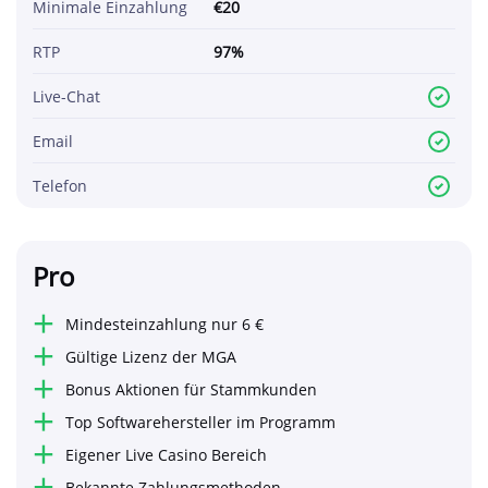
Minimale Einzahlung
€20
RTP
97%
Live-Chat
Email
Telefon
Pro
+
Mindesteinzahlung nur 6 €
+
Gültige Lizenz der MGA
+
Bonus Aktionen für Stammkunden
+
Top Softwarehersteller im Programm
+
Eigener Live Casino Bereich
+
Bekannte Zahlungsmethoden