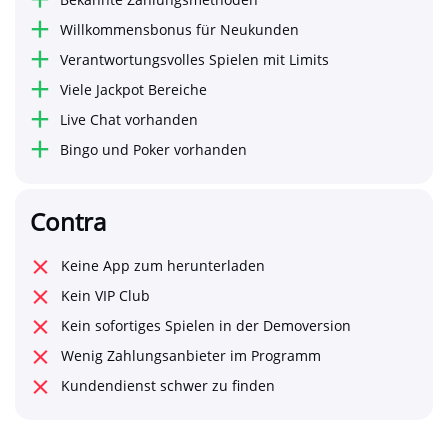
+
Willkommensbonus für Neukunden
+
Verantwortungsvolles Spielen mit Limits
+
Viele Jackpot Bereiche
+
Live Chat vorhanden
+
Bingo und Poker vorhanden
Contra
⨯
Keine App zum herunterladen
⨯
Kein VIP Club
⨯
Kein sofortiges Spielen in der Demoversion
⨯
Wenig Zahlungsanbieter im Programm
⨯
Kundendienst schwer zu finden