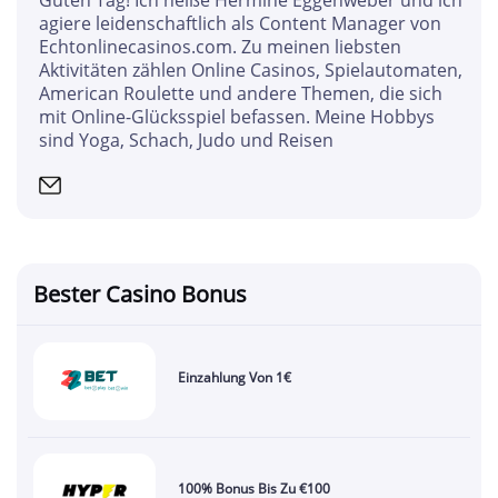
agiere leidenschaftlich als Content Manager von
Echtonlinecasinos.com. Zu meinen liebsten
Aktivitäten zählen Online Casinos, Spielautomaten,
American Roulette und andere Themen, die sich
mit Online-Glücksspiel befassen. Meine Hobbys
sind Yoga, Schach, Judo und Reisen
Bester Casino Bonus
Einzahlung Von 1€
100% Bonus Bis Zu €100