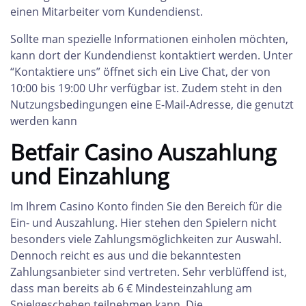
einen Mitarbeiter vom Kundendienst.
Sollte man spezielle Informationen einholen möchten,
kann dort der Kundendienst kontaktiert werden. Unter
“Kontaktiere uns” öffnet sich ein Live Chat, der von
10:00 bis 19:00 Uhr verfügbar ist. Zudem steht in den
Nutzungsbedingungen eine E-Mail-Adresse, die genutzt
werden kann
Betfair Casino Auszahlung
und Einzahlung
Im Ihrem Casino Konto finden Sie den Bereich für die
Ein- und Auszahlung. Hier stehen den Spielern nicht
besonders viele Zahlungsmöglichkeiten zur Auswahl.
Dennoch reicht es aus und die bekanntesten
Zahlungsanbieter sind vertreten. Sehr verblüffend ist,
dass man bereits ab 6 € Mindesteinzahlung am
Spielgeschehen teilnehmen kann. Die