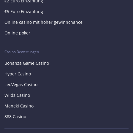
€2 Euro Einzahlung
€5 Euro Einzahlung
Online casino mit hoher gewinnchance
Online poker
Casino Bewertungen
Bonanza Game Casino
Hyper Casino
LeoVegas Casino
Wildz Casino
Maneki Casino
888 Casino