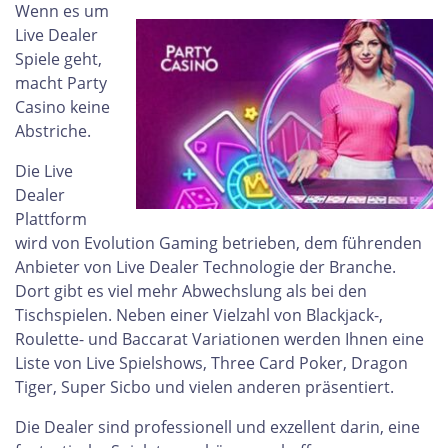
Wenn es um
Live Dealer
Spiele geht,
macht Party
Casino keine
Abstriche.
Die Live
Dealer
Plattform
wird von Evolution Gaming betrieben, dem führenden
Anbieter von Live Dealer Technologie der Branche.
Dort gibt es viel mehr Abwechslung als bei den
Tischspielen. Neben einer Vielzahl von Blackjack-,
Roulette- und Baccarat Variationen werden Ihnen eine
Liste von Live Spielshows, Three Card Poker, Dragon
Tiger, Super Sicbo und vielen anderen präsentiert.
Die Dealer sind professionell und exzellent darin, eine