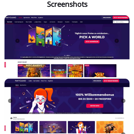
Screenshots