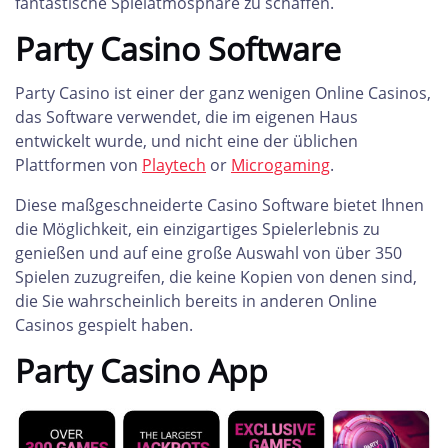
fantastische Spielatmosphäre zu schaffen.
Party Casino Software
Party Casino ist einer der ganz wenigen Online Casinos,
das Software verwendet, die im eigenen Haus
entwickelt wurde, und nicht eine der üblichen
Plattformen von
Playtech
or
Microgaming
.
Diese maßgeschneiderte Casino Software bietet Ihnen
die Möglichkeit, ein einzigartiges Spielerlebnis zu
genießen und auf eine große Auswahl von über 350
Spielen zuzugreifen, die keine Kopien von denen sind,
die Sie wahrscheinlich bereits in anderen Online
Casinos gespielt haben.
Party Casino App