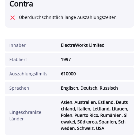
Contra
⨯
Überdurchschnittlich lange Auszahlungszeiten
Inhaber
ElectraWorks Limited
Etabliert
1997
Auszahlungslimits
€10000
Sprachen
Englisch, Deutsch, Russisch
Asien, Australien, Estland, Deuts
chland, Italien, Lettland, Litauen,
Eingeschränkte
Polen, Puerto Rico, Rumänien, Sl
Länder
owakei, Südkorea, Spanien, Sch
weden, Schweiz, USA