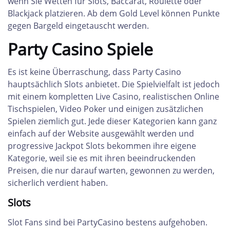
wenn Sie Wetten für Slots, Baccarat, Roulette oder
Blackjack platzieren. Ab dem Gold Level können Punkte
gegen Bargeld eingetauscht werden.
Party Casino Spiele
Es ist keine Überraschung, dass Party Casino
hauptsächlich Slots anbietet. Die Spielvielfalt ist jedoch
mit einem kompletten Live Casino, realistischen Online
Tischspielen, Video Poker und einigen zusätzlichen
Spielen ziemlich gut. Jede dieser Kategorien kann ganz
einfach auf der Website ausgewählt werden und
progressive Jackpot Slots bekommen ihre eigene
Kategorie, weil sie es mit ihren beeindruckenden
Preisen, die nur darauf warten, gewonnen zu werden,
sicherlich verdient haben.
Slots
Slot Fans sind bei PartyCasino bestens aufgehoben.