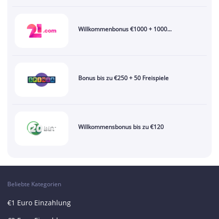
Willkommenbonus €1000 + 1000...
Bonus bis zu €250 + 50 Freispiele
Willkommensbonus bis zu €120
Beliebte Kategorien
€1 Euro Einzahlung