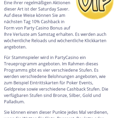
Eine ihrer regelmäßigen Aktionen
dieser Art ist der Saturday Saver.
Auf diese Weise können Sie am
nächsten Tag 10% Cashback in
Form von Party Casino Bonus auf
Ihre Verluste am Samstag erhalten. Es werden auch
wöchentliche Reloads und wöchentliche Klickkarten
angeboten.
Für Stammspieler wird in PartyCasino ein
Treueprogramm angeboten. Im Rahmen dieses
Programms gibt es vier verschiedene Stufen. Es
werden verschiedene Belohnungen angeboten, wie
zum Beispiel Eintrittskarten für Poker Events,
Geldpreise sowie verschiedene Cashback Stufen. Die
verfügbaren Stufen sind Bronze, Silber, Gold und
Palladium.
Sie können einen dieser Punkte jedes Mal verdienen,