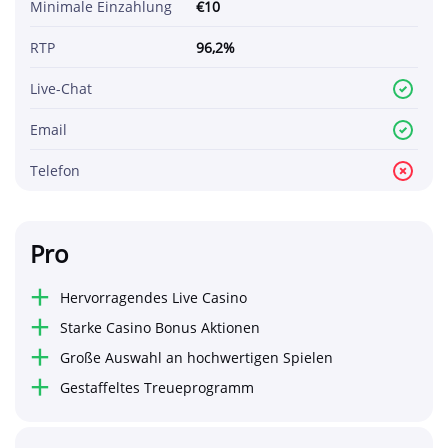
Minimale Einzahlung
€10
RTP
96,2%
Live-Chat
Email
Telefon
Pro
+
Hervorragendes Live Casino
+
Starke Casino Bonus Aktionen
+
Große Auswahl an hochwertigen Spielen
+
Gestaffeltes Treueprogramm