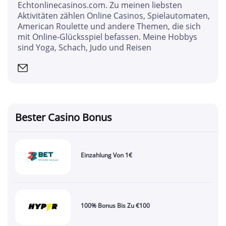
Echtonlinecasinos.com. Zu meinen liebsten
Aktivitäten zählen Online Casinos, Spielautomaten,
American Roulette und andere Themen, die sich
mit Online-Glücksspiel befassen. Meine Hobbys
sind Yoga, Schach, Judo und Reisen
Bester Casino Bonus
Einzahlung Von 1€
100% Bonus Bis Zu €100