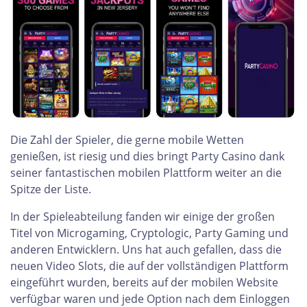
Die Zahl der Spieler, die gerne mobile Wetten
genießen, ist riesig und dies bringt Party Casino dank
seiner fantastischen mobilen Plattform weiter an die
Spitze der Liste.
In der Spieleabteilung fanden wir einige der großen
Titel von Microgaming, Cryptologic, Party Gaming und
anderen Entwicklern. Uns hat auch gefallen, dass die
neuen Video Slots, die auf der vollständigen Plattform
eingeführt wurden, bereits auf der mobilen Website
verfügbar waren und jede Option nach dem Einloggen