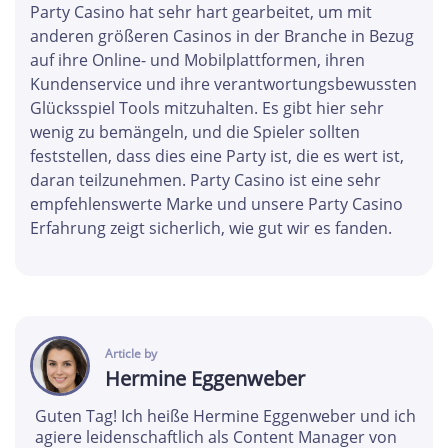
Party Casino hat sehr hart gearbeitet, um mit
anderen größeren Casinos in der Branche in Bezug
auf ihre Online- und Mobilplattformen, ihren
Kundenservice und ihre verantwortungsbewussten
Glücksspiel Tools mitzuhalten. Es gibt hier sehr
wenig zu bemängeln, und die Spieler sollten
feststellen, dass dies eine Party ist, die es wert ist,
daran teilzunehmen. Party Casino ist eine sehr
empfehlenswerte Marke und unsere Party Casino
Erfahrung zeigt sicherlich, wie gut wir es fanden.
Article by
Hermine
Eggenweber
Guten Tag! Ich heiße Hermine Eggenweber und ich
agiere leidenschaftlich als Content Manager von