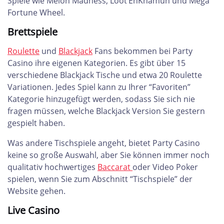
Spiele wie Melon Madness, Loot’EnKhamun und Mega
Fortune Wheel.
Brettspiele
Roulette
und
Blackjack
Fans bekommen bei Party
Casino ihre eigenen Kategorien. Es gibt über 15
verschiedene Blackjack Tische und etwa 20 Roulette
Variationen. Jedes Spiel kann zu Ihrer “Favoriten”
Kategorie hinzugefügt werden, sodass Sie sich nie
fragen müssen, welche Blackjack Version Sie gestern
gespielt haben.
Was andere Tischspiele angeht, bietet Party Casino
keine so große Auswahl, aber Sie können immer noch
qualitativ hochwertiges
Baccarat
oder Video Poker
spielen, wenn Sie zum Abschnitt “Tischspiele” der
Website gehen.
Live Casino